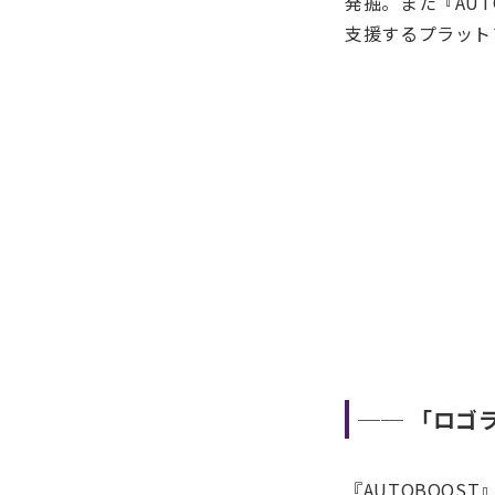
発掘。また『AU
支援するプラット
── 「ロゴ
『AUTOBOOS