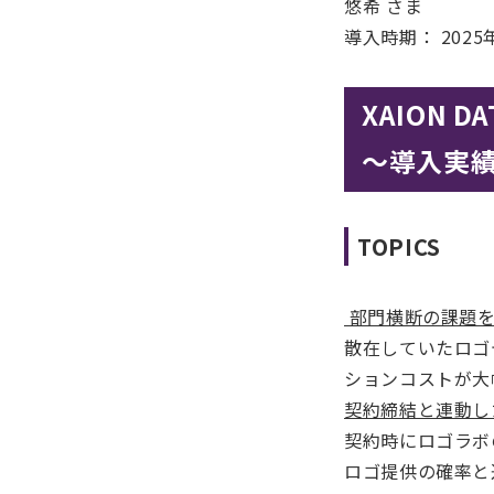
悠希 さま
導入時期： 2025
XAION
〜導入実
TOPICS
部門横断の課題を
散在していたロゴ
ションコストが大
契約締結と連動し
契約時にロゴラボ
ロゴ提供の確率と