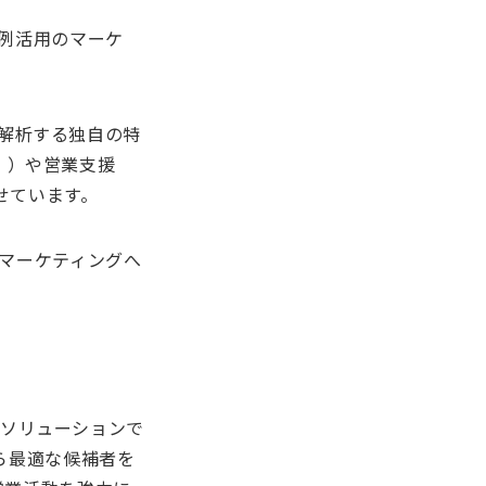
例活用のマーケ
合・解析する独自の特
T」）や営業支援
させています。
マーケティングへ
TAソリューションで
から最適な候補者を