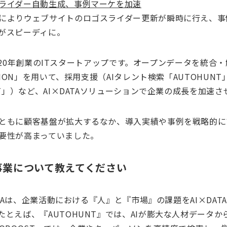
ライダー自動生成、事例マーケを加速
によりウェブサイトのロゴスライダー更新が瞬時に行え、事
がスピーディに。
Aは2020年創業のITスタートアップです。オープンデータを統
ISION」を用いて、採用支援（AIタレント検索「AUTOHUN
ST」）など、AI×DATAソリューションで企業の成長を加速
ともに顧客基盤が拡大するなか、導入実績や事例を戦略的に
要性が高まっていました。
事業について教えてください
DATAは、企業活動における『人』と『市場』の課題をAI×DA
たとえば、『AUTOHUNT』では、AIが膨大な人材データ